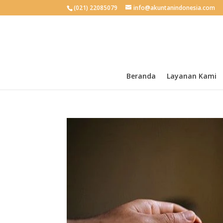
(021) 22085079
info@akuntanindonesia.com
Beranda
Layanan Kami