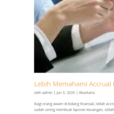
Lebih Memahami Accrual 
oleh
admin
|
Jun 3, 2020
|
Akuntansi
Bagi orang awam di bidang finansial, istilah ac
sudah sering membuat laporan keuangan, istilah