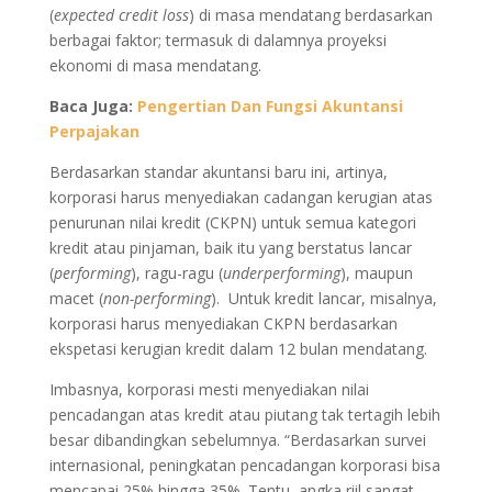
(
expected credit loss
) di masa mendatang berdasarkan
berbagai faktor; termasuk di dalamnya proyeksi
ekonomi di masa mendatang.
Baca Juga:
Pengertian Dan Fungsi Akuntansi
Perpajakan
Berdasarkan standar akuntansi baru ini, artinya,
korporasi harus menyediakan cadangan kerugian atas
penurunan nilai kredit (CKPN) untuk semua kategori
kredit atau pinjaman, baik itu yang berstatus lancar
(
performing
), ragu-ragu (
underperforming
), maupun
macet (
non-performing
). Untuk kredit lancar, misalnya,
korporasi harus menyediakan CKPN berdasarkan
ekspetasi kerugian kredit dalam 12 bulan mendatang.
Imbasnya, korporasi mesti menyediakan nilai
pencadangan atas kredit atau piutang tak tertagih lebih
besar dibandingkan sebelumnya. “Berdasarkan survei
internasional, peningkatan pencadangan korporasi bisa
mencapai 25% hingga 35%. Tentu, angka riil sangat