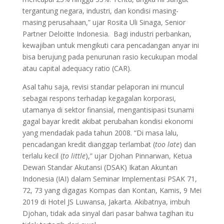
tergantung negara, industri, dan kondisi masing-
masing perusahaan,” ujar Rosita Uli Sinaga, Senior
Partner Deloitte Indonesia. Bagi industri perbankan,
kewajiban untuk mengikuti cara pencadangan anyar ini
bisa berujung pada penurunan rasio kecukupan modal
atau capital adequacy ratio (CAR).
Asal tahu saja, revisi standar pelaporan ini muncul
sebagai respons terhadap kegagalan korporasi,
utamanya di sektor finansial, mengantisipasi tsunami
gagal bayar kredit akibat perubahan kondisi ekonomi
yang mendadak pada tahun 2008. “Di masa lalu,
pencadangan kredit dianggap terlambat (
too late
) dan
terlalu kecil (
to little
),” ujar Djohan Pinnarwan, Ketua
Dewan Standar Akutansi (DSAK) Ikatan Akuntan
Indonesia (IAI) dalam Seminar Implementasi PSAK 71,
72, 73 yang digagas Kompas dan Kontan, Kamis, 9 Mei
2019 di Hotel JS Luwansa, Jakarta. Akibatnya, imbuh
Djohan, tidak ada sinyal dari pasar bahwa tagihan itu